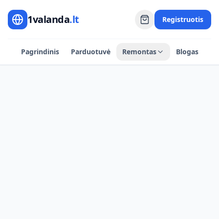
1valanda
.lt
Registruotis
Pagrindinis
Parduotuvė
Remontas
Blogas