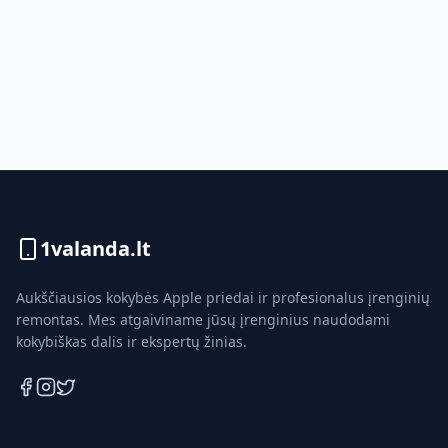
1valanda.lt
Aukščiausios kokybės Apple priedai ir profesionalus įrenginių
remontas. Mes atgaiviname jūsų įrenginius naudodami
kokybiškas dalis ir ekspertų žinias.