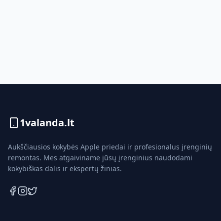
1valanda.lt
Aukščiausios kokybės Apple priedai ir profesionalus įrenginių
remontas. Mes atgaiviname jūsų įrenginius naudodami
kokybiškas dalis ir ekspertų žinias.