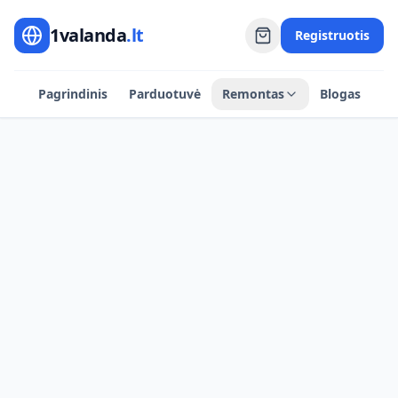
1valanda
.lt
Registruotis
Pagrindinis
Parduotuvė
Remontas
Blogas