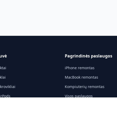
uvė
Pagrindinės paslaugos
ktai
iPhone remontas
klai
MacBook remontas
rovikliai
Kompiuterių remontas
irPods
Visos paslaugos