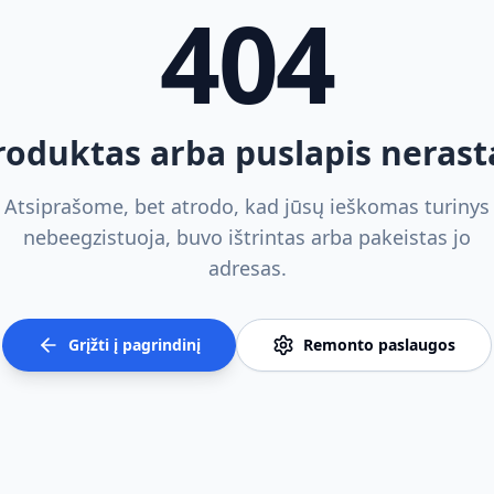
404
roduktas arba puslapis nerast
Atsiprašome, bet atrodo, kad jūsų ieškomas turinys
nebeegzistuoja, buvo ištrintas arba pakeistas jo
adresas.
Grįžti į pagrindinį
Remonto paslaugos