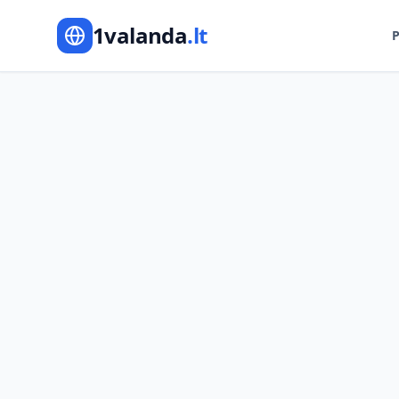
1valanda
.lt
P