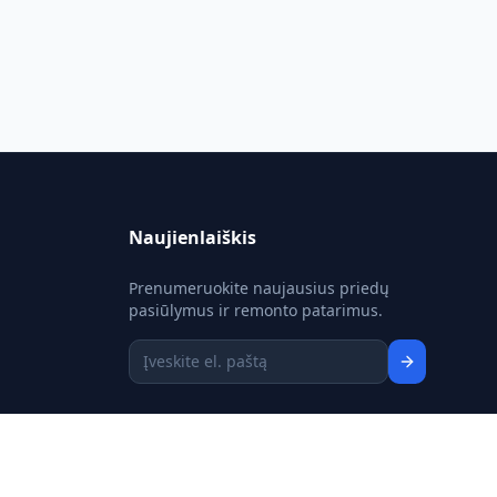
Naujienlaiškis
Prenumeruokite naujausius priedų
pasiūlymus ir remonto patarimus.