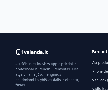
1valanda.lt
Parduot
Visi produ
Aukščiausios kokybės Apple priedai ir
profesionalus įrenginių remontas. Mes
iPhone dė
atgaiviname jūsų įrenginius
naudodami kokybiškas dalis ir ekspertų
MacBook įk
žinias.
Audio ir A