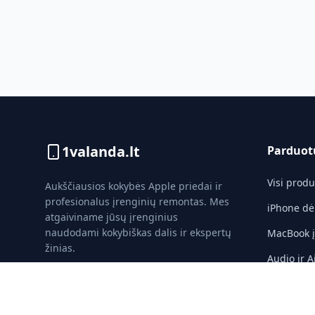
1valanda.lt
Parduot
Visi produ
Aukščiausios kokybės Apple priedai ir
profesionalus įrenginių remontas. Mes
iPhone dė
atgaiviname jūsų įrenginius
naudodami kokybiškas dalis ir ekspertų
MacBook įk
žinias.
Audio ir A