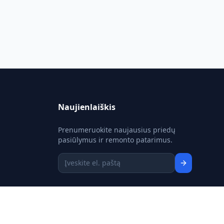
Naujienlaiškis
Prenumeruokite naujausius priedų
pasiūlymus ir remonto patarimus.