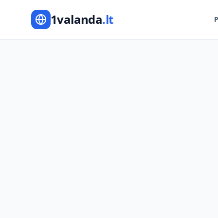
1valanda
.lt
P