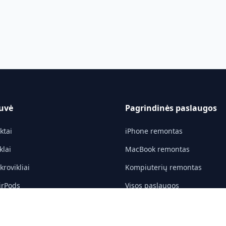
uvė
Pagrindinės paslaugos
ktai
iPhone remontas
klai
MacBook remontas
rovikliai
Kompiuterių remontas
irPods
Visos paslaugos