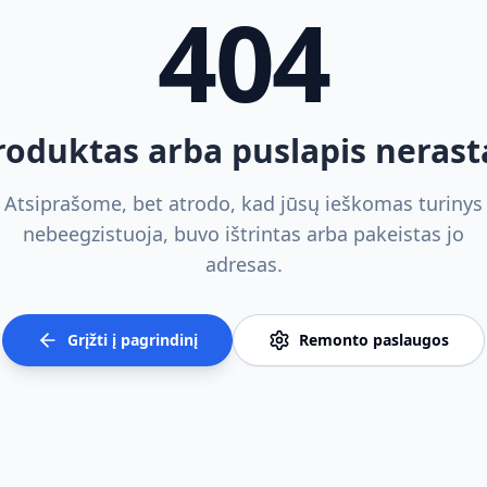
404
roduktas arba puslapis nerast
Atsiprašome, bet atrodo, kad jūsų ieškomas turinys
nebeegzistuoja, buvo ištrintas arba pakeistas jo
adresas.
Grįžti į pagrindinį
Remonto paslaugos