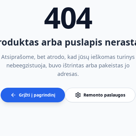
404
roduktas arba puslapis nerast
Atsiprašome, bet atrodo, kad jūsų ieškomas turinys
nebeegzistuoja, buvo ištrintas arba pakeistas jo
adresas.
Grįžti į pagrindinį
Remonto paslaugos