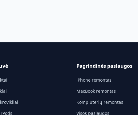
uvė
Pagrindinės paslaugos
ktai
iPhone remontas
klai
MacBook remontas
rovikliai
Kompiuterių remontas
irPods
Visos paslaugos