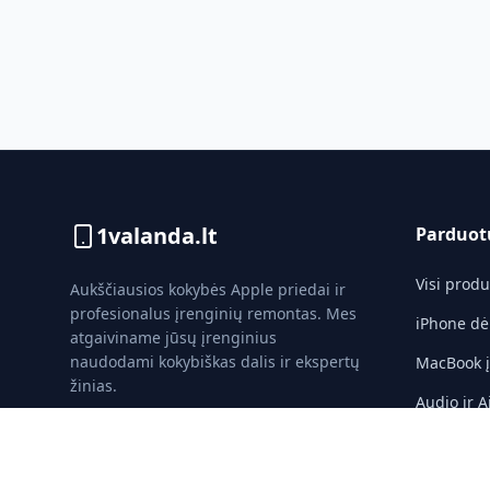
1valanda.lt
Parduot
Visi produ
Aukščiausios kokybės Apple priedai ir
profesionalus įrenginių remontas. Mes
iPhone dė
atgaiviname jūsų įrenginius
naudodami kokybiškas dalis ir ekspertų
MacBook įk
žinias.
Audio ir A