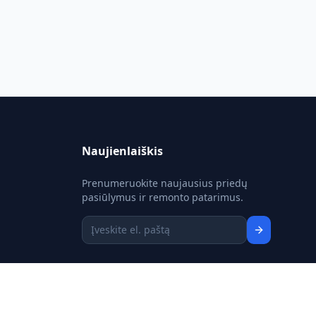
Naujienlaiškis
Prenumeruokite naujausius priedų
pasiūlymus ir remonto patarimus.