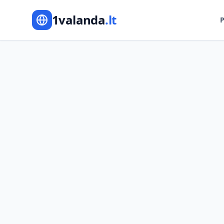
1valanda
.lt
P