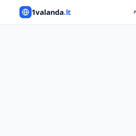
1valanda
.lt
P