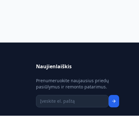
Naujienlaiškis
Prenumeruokite naujausius priedų
pasiūlymus ir remonto patarimus.