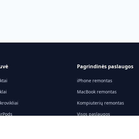
uvė
Pagrindinės paslaugos
ktai
iPhone remontas
klai
MacBook remontas
rovikliai
Kompiuterių remontas
irPods
Visos paslaugos