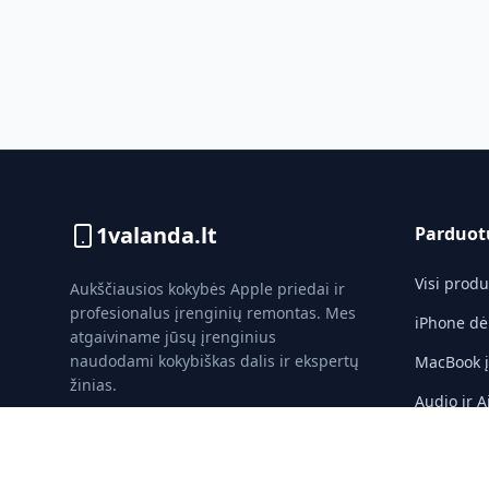
1valanda.lt
Parduot
Visi produ
Aukščiausios kokybės Apple priedai ir
profesionalus įrenginių remontas. Mes
iPhone dė
atgaiviname jūsų įrenginius
naudodami kokybiškas dalis ir ekspertų
MacBook įk
žinias.
Audio ir A