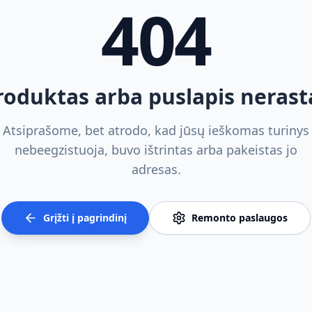
404
roduktas arba puslapis nerast
Atsiprašome, bet atrodo, kad jūsų ieškomas turinys
nebeegzistuoja, buvo ištrintas arba pakeistas jo
adresas.
Grįžti į pagrindinį
Remonto paslaugos