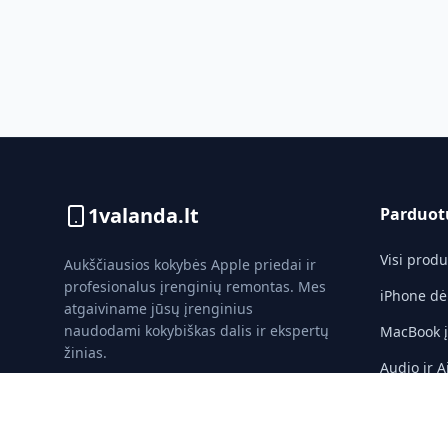
1valanda.lt
Parduot
Visi produ
Aukščiausios kokybės Apple priedai ir
profesionalus įrenginių remontas. Mes
iPhone dė
atgaiviname jūsų įrenginius
naudodami kokybiškas dalis ir ekspertų
MacBook įk
žinias.
Audio ir A