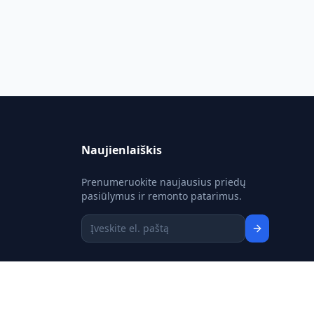
Naujienlaiškis
Prenumeruokite naujausius priedų
pasiūlymus ir remonto patarimus.