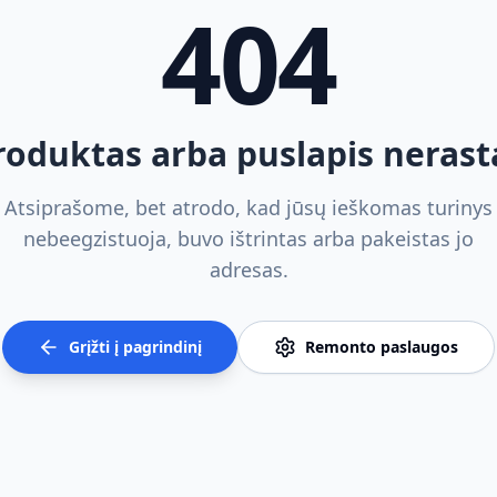
404
roduktas arba puslapis nerast
Atsiprašome, bet atrodo, kad jūsų ieškomas turinys
nebeegzistuoja, buvo ištrintas arba pakeistas jo
adresas.
Grįžti į pagrindinį
Remonto paslaugos