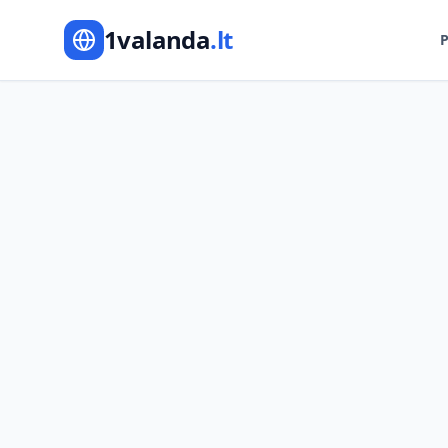
1valanda
.lt
P