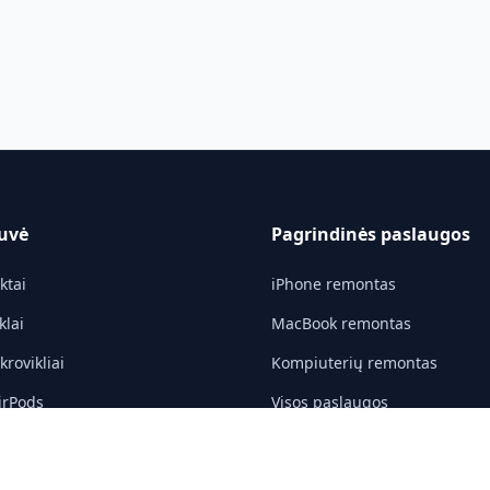
uvė
Pagrindinės paslaugos
ktai
iPhone remontas
klai
MacBook remontas
rovikliai
Kompiuterių remontas
irPods
Visos paslaugos