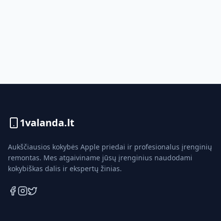
1valanda.lt
Aukščiausios kokybės Apple priedai ir profesionalus įrenginių
remontas. Mes atgaiviname jūsų įrenginius naudodami
kokybiškas dalis ir ekspertų žinias.