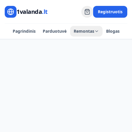
1valanda
.lt
Registruotis
Pagrindinis
Parduotuvė
Remontas
Blogas