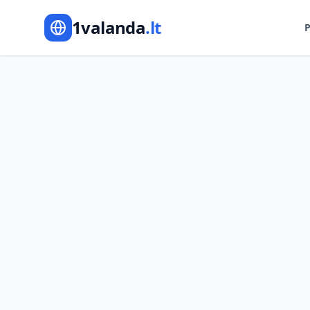
1valanda
.lt
P