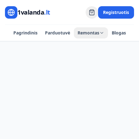
1valanda
.lt
Registruotis
Pagrindinis
Parduotuvė
Remontas
Blogas