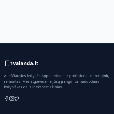
1valanda.lt
Aukščiausios kokybės Apple priedai ir profesionalus įrenginių
remontas. Mes atgaiviname jūsų įrenginius naudodami
kokybiškas dalis ir ekspertų žinias.