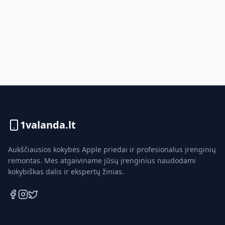
1valanda.lt
Aukščiausios kokybės Apple priedai ir profesionalus įrenginių
remontas. Mes atgaiviname jūsų įrenginius naudodami
kokybiškas dalis ir ekspertų žinias.