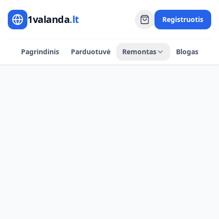
1valanda
.lt
Registruotis
Pagrindinis
Parduotuvė
Remontas
Blogas