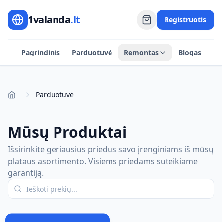
1valanda
.lt
Registruotis
Pagrindinis
Parduotuvė
Remontas
Blogas
Parduotuvė
Pradžia
Mūsų Produktai
Išsirinkite geriausius priedus savo įrenginiams iš mūsų
plataus asortimento. Visiems priedams suteikiame
garantiją.