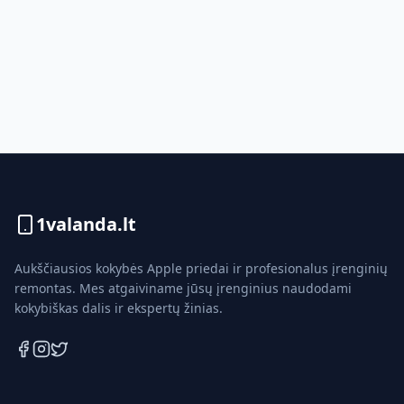
1valanda.lt
Aukščiausios kokybės Apple priedai ir profesionalus įrenginių
remontas. Mes atgaiviname jūsų įrenginius naudodami
kokybiškas dalis ir ekspertų žinias.