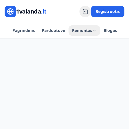
1valanda
.lt
Registruotis
Pagrindinis
Parduotuvė
Remontas
Blogas