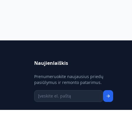
Naujienlaiškis
Prenumeruokite naujausius priedų
pasiūlymus ir remonto patarimus.