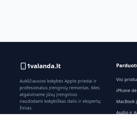
1valanda.lt
Parduot
Visi produ
Aukščiausios kokybės Apple priedai ir
profesionalus įrenginių remontas. Mes
iPhone dė
atgaiviname jūsų įrenginius
naudodami kokybiškas dalis ir ekspertų
MacBook įk
žinias.
Audio ir A