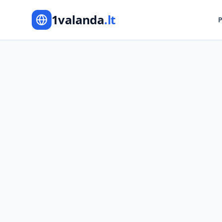
1valanda
.lt
P