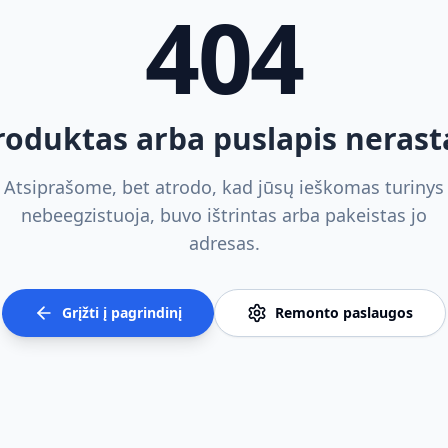
404
roduktas arba puslapis nerast
Atsiprašome, bet atrodo, kad jūsų ieškomas turinys
nebeegzistuoja, buvo ištrintas arba pakeistas jo
adresas.
Grįžti į pagrindinį
Remonto paslaugos