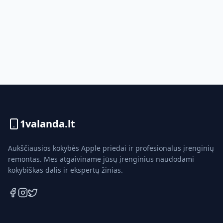
1valanda.lt
Aukščiausios kokybės Apple priedai ir profesionalus įrenginių
remontas. Mes atgaiviname jūsų įrenginius naudodami
kokybiškas dalis ir ekspertų žinias.