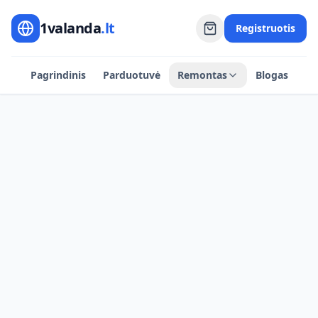
1valanda
.lt
Registruotis
Pagrindinis
Parduotuvė
Remontas
Blogas