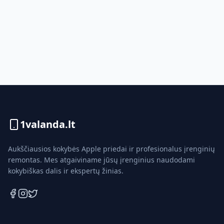
1valanda.lt
Aukščiausios kokybės Apple priedai ir profesionalus įrenginių
remontas. Mes atgaiviname jūsų įrenginius naudodami
kokybiškas dalis ir ekspertų žinias.