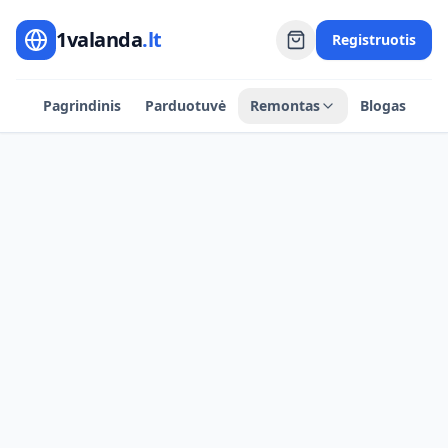
1valanda
.lt
Registruotis
Pagrindinis
Parduotuvė
Remontas
Blogas