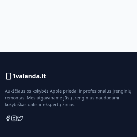
1valanda.lt
Aukščiausios kokybės Apple priedai ir profesionalus įrenginių
remontas. Mes atgaiviname jūsų įrenginius naudodami
kokybiškas dalis ir ekspertų žinias.