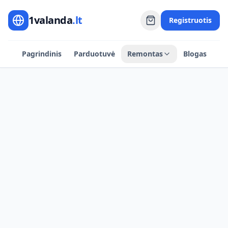
1valanda
.lt
Registruotis
Pagrindinis
Parduotuvė
Remontas
Blogas