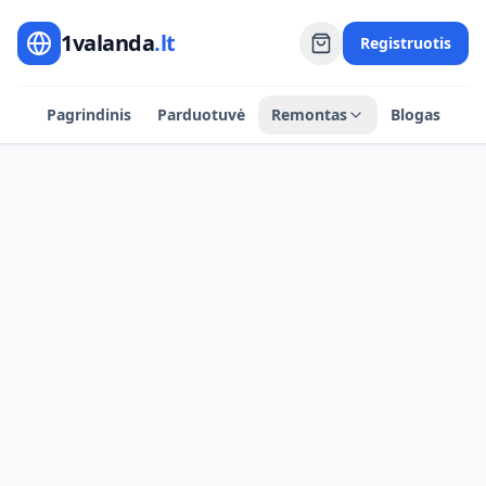
1valanda
.lt
Registruotis
Pagrindinis
Parduotuvė
Remontas
Blogas