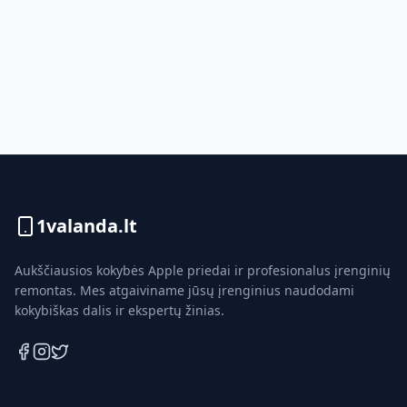
1valanda.lt
Aukščiausios kokybės Apple priedai ir profesionalus įrenginių
remontas. Mes atgaiviname jūsų įrenginius naudodami
kokybiškas dalis ir ekspertų žinias.