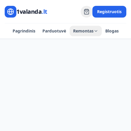
1valanda
.lt
Registruotis
Pagrindinis
Parduotuvė
Remontas
Blogas