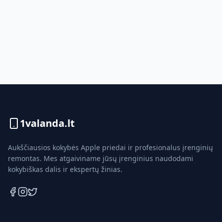
1valanda.lt
Aukščiausios kokybės Apple priedai ir profesionalus įrenginių
remontas. Mes atgaiviname jūsų įrenginius naudodami
kokybiškas dalis ir ekspertų žinias.