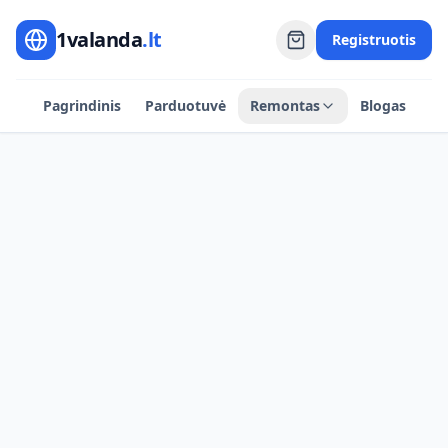
1valanda
.lt
Registruotis
Pagrindinis
Parduotuvė
Remontas
Blogas