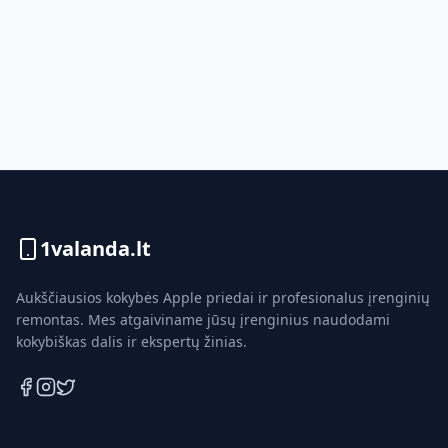
1valanda.lt
Aukščiausios kokybės Apple priedai ir profesionalus įrenginių
remontas. Mes atgaiviname jūsų įrenginius naudodami
kokybiškas dalis ir ekspertų žinias.