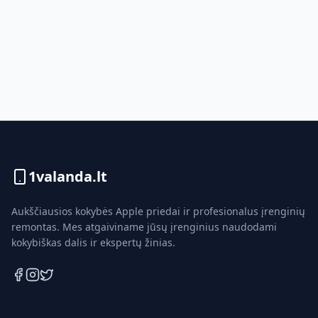
1valanda.lt
Aukščiausios kokybės Apple priedai ir profesionalus įrenginių
remontas. Mes atgaiviname jūsų įrenginius naudodami
kokybiškas dalis ir ekspertų žinias.