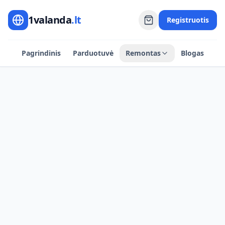
1valanda
.lt
Registruotis
Pagrindinis
Parduotuvė
Remontas
Blogas