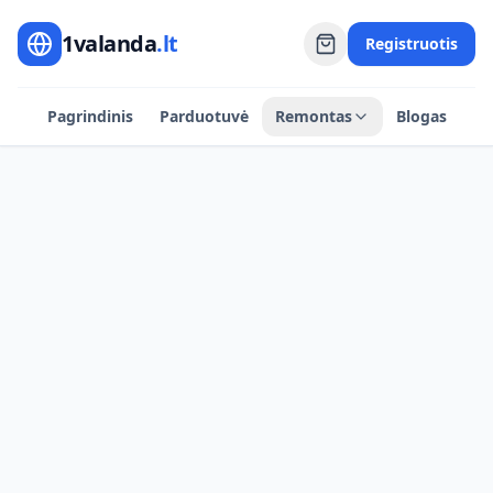
1valanda
.lt
Registruotis
Pagrindinis
Parduotuvė
Remontas
Blogas