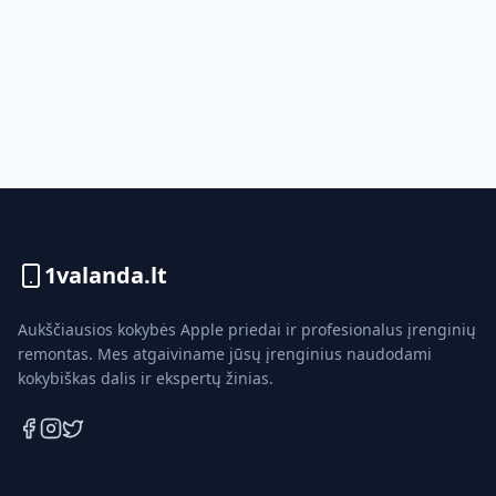
1valanda.lt
Aukščiausios kokybės Apple priedai ir profesionalus įrenginių
remontas. Mes atgaiviname jūsų įrenginius naudodami
kokybiškas dalis ir ekspertų žinias.