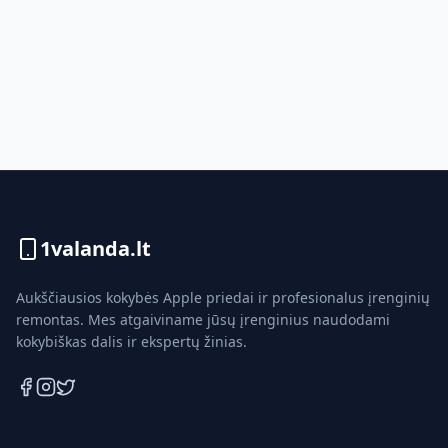
1valanda.lt
Aukščiausios kokybės Apple priedai ir profesionalus įrenginių
remontas. Mes atgaiviname jūsų įrenginius naudodami
kokybiškas dalis ir ekspertų žinias.