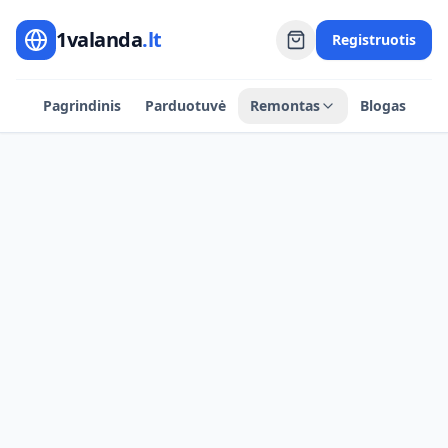
1valanda
.lt
Registruotis
Pagrindinis
Parduotuvė
Remontas
Blogas