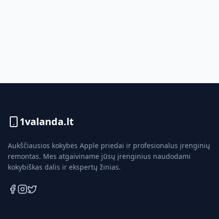
1valanda.lt
Aukščiausios kokybės Apple priedai ir profesionalus įrenginių
remontas. Mes atgaiviname jūsų įrenginius naudodami
kokybiškas dalis ir ekspertų žinias.