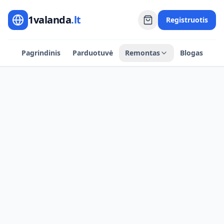
1valanda
.lt
Registruotis
Pagrindinis
Parduotuvė
Remontas
Blogas