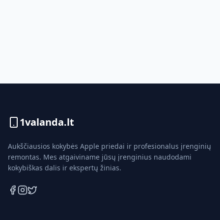
1valanda.lt
Aukščiausios kokybės Apple priedai ir profesionalus įrenginių
remontas. Mes atgaiviname jūsų įrenginius naudodami
kokybiškas dalis ir ekspertų žinias.