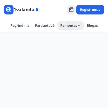
1valanda
.lt
Registruotis
Pagrindinis
Parduotuvė
Remontas
Blogas