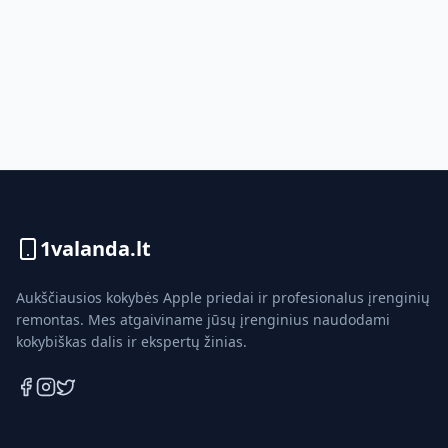
1valanda.lt
Aukščiausios kokybės Apple priedai ir profesionalus įrenginių
remontas. Mes atgaiviname jūsų įrenginius naudodami
kokybiškas dalis ir ekspertų žinias.