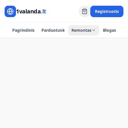
1valanda
.lt
Registruotis
Pagrindinis
Parduotuvė
Remontas
Blogas