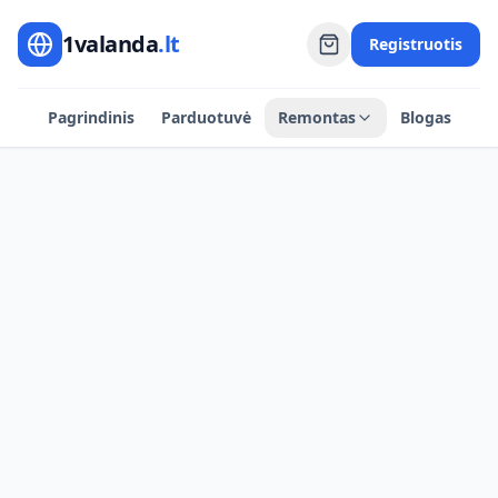
1valanda
.lt
Registruotis
Pagrindinis
Parduotuvė
Remontas
Blogas