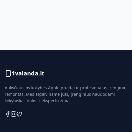
1valanda.lt
Aukščiausios kokybės Apple priedai ir profesionalus įrenginių
remontas. Mes atgaiviname jūsų įrenginius naudodami
kokybiškas dalis ir ekspertų žinias.