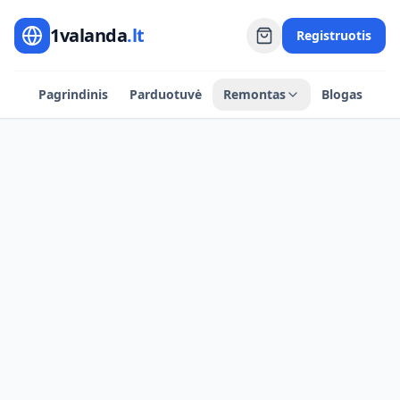
1valanda
.lt
Registruotis
Pagrindinis
Parduotuvė
Remontas
Blogas