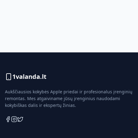
1valanda.lt
Aukščiausios kokybės Apple priedai ir profesionalus įrenginių
remontas. Mes atgaiviname jūsų įrenginius naudodami
kokybiškas dalis ir ekspertų žinias.