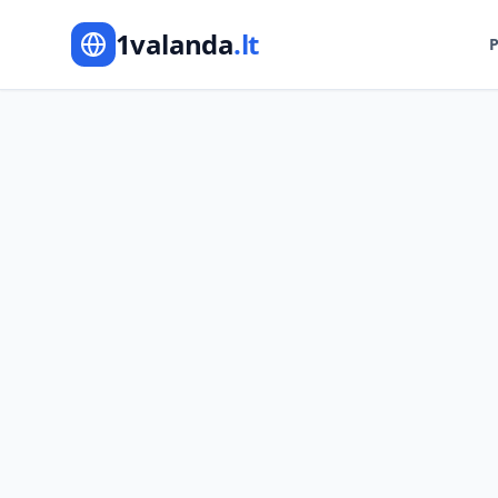
1valanda
.lt
P