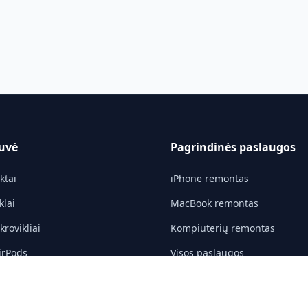
uvė
Pagrindinės paslaugos
ktai
iPhone remontas
klai
MacBook remontas
rovikliai
Kompiuterių remontas
irPods
Visos paslaugos