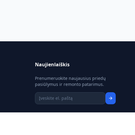
Naujienlaiškis
Prenumeruokite naujausius priedų
pasiūlymus ir remonto patarimus.