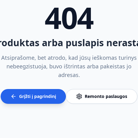
404
roduktas arba puslapis nerast
Atsiprašome, bet atrodo, kad jūsų ieškomas turinys
nebeegzistuoja, buvo ištrintas arba pakeistas jo
adresas.
Grįžti į pagrindinį
Remonto paslaugos