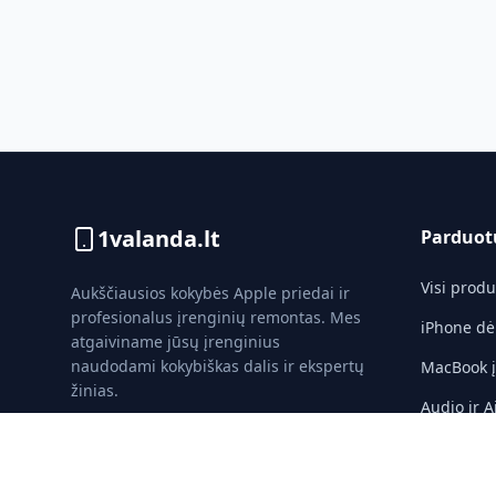
1valanda.lt
Parduot
Visi produ
Aukščiausios kokybės Apple priedai ir
profesionalus įrenginių remontas. Mes
iPhone dė
atgaiviname jūsų įrenginius
naudodami kokybiškas dalis ir ekspertų
MacBook įk
žinias.
Audio ir A