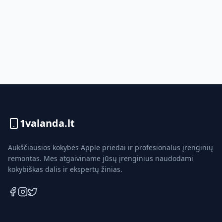
1valanda.lt
Aukščiausios kokybės Apple priedai ir profesionalus įrenginių
remontas. Mes atgaiviname jūsų įrenginius naudodami
kokybiškas dalis ir ekspertų žinias.