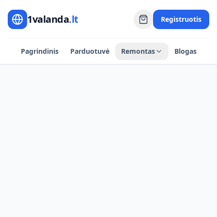
1valanda
.lt
Registruotis
Pagrindinis
Parduotuvė
Remontas
Blogas