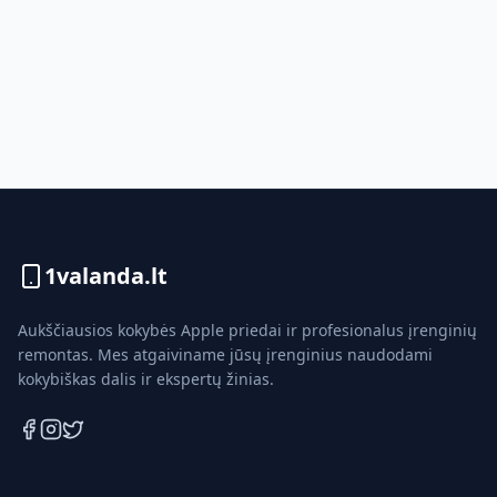
1valanda.lt
Aukščiausios kokybės Apple priedai ir profesionalus įrenginių
remontas. Mes atgaiviname jūsų įrenginius naudodami
kokybiškas dalis ir ekspertų žinias.