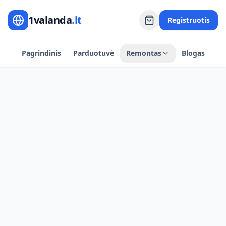
1valanda
.lt
Registruotis
Pagrindinis
Parduotuvė
Remontas
Blogas