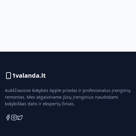
1valanda.lt
Aukščiausios kokybės Apple priedai ir profesionalus įrenginių
remontas. Mes atgaiviname jūsų įrenginius naudodami
kokybiškas dalis ir ekspertų žinias.