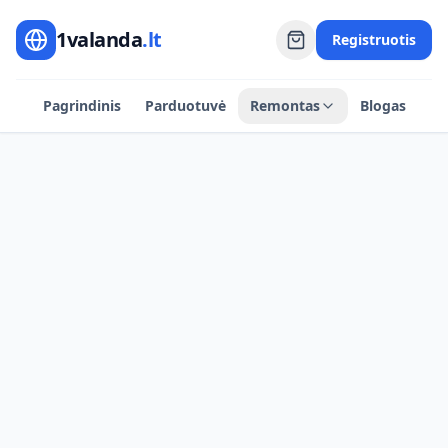
1valanda
.lt
Registruotis
Pagrindinis
Parduotuvė
Remontas
Blogas