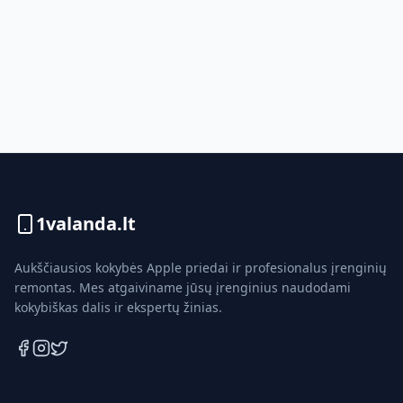
1valanda.lt
Aukščiausios kokybės Apple priedai ir profesionalus įrenginių
remontas. Mes atgaiviname jūsų įrenginius naudodami
kokybiškas dalis ir ekspertų žinias.