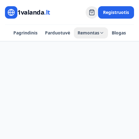
1valanda
.lt
Registruotis
Pagrindinis
Parduotuvė
Remontas
Blogas